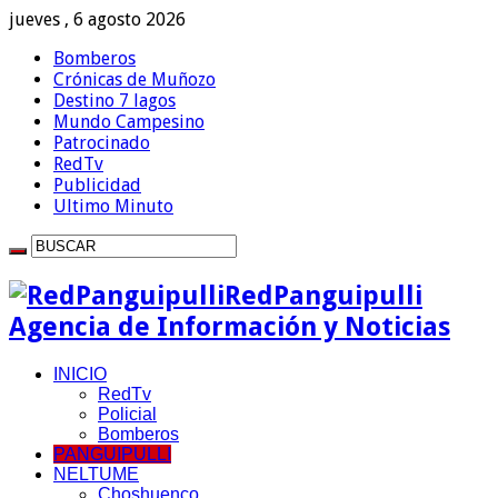
jueves , 6 agosto 2026
Bomberos
Crónicas de Muñozo
Destino 7 lagos
Mundo Campesino
Patrocinado
RedTv
Publicidad
Ultimo Minuto
RedPanguipulli
Agencia de Información y Noticias
INICIO
RedTv
Policial
Bomberos
PANGUIPULLI
NELTUME
Choshuenco