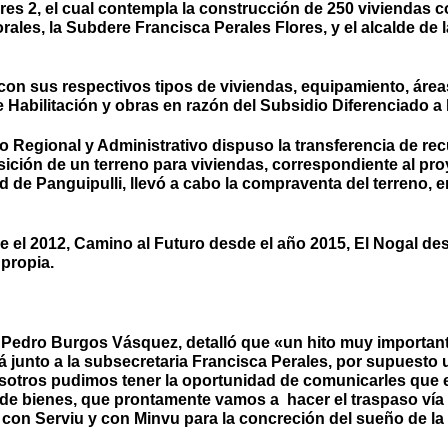
s 2, el cual contempla la construcción de 250 viviendas con
Morales, la Subdere Francisca Perales Flores, y el alcalde
 con sus respectivos tipos de viviendas, equipamiento, ár
Habilitación y obras en razón del Subsidio Diferenciado a 
o Regional y Administrativo dispuso la transferencia de rec
sición de un terreno para viviendas, correspondiente al pr
ad de Panguipulli, llevó a cabo la compraventa del terreno, 
 el 2012, Camino al Futuro desde el año 2015, El Nogal des
propia.
, Pedro Burgos Vásquez, detalló que «un hito muy important
ohá junto a la subsecretaria Francisca Perales, por supuesto
nosotros pudimos tener la oportunidad de comunicarles que 
 de bienes, que prontamente vamos a hacer el traspaso vía
o con Serviu y con Minvu para la concreción del sueño de la