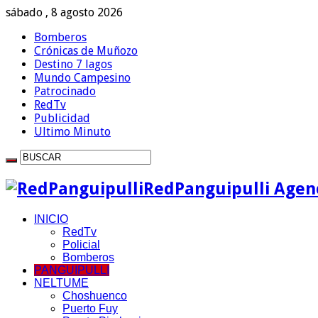
sábado , 8 agosto 2026
Bomberos
Crónicas de Muñozo
Destino 7 lagos
Mundo Campesino
Patrocinado
RedTv
Publicidad
Ultimo Minuto
RedPanguipulli Agenc
INICIO
RedTv
Policial
Bomberos
PANGUIPULLI
NELTUME
Choshuenco
Puerto Fuy