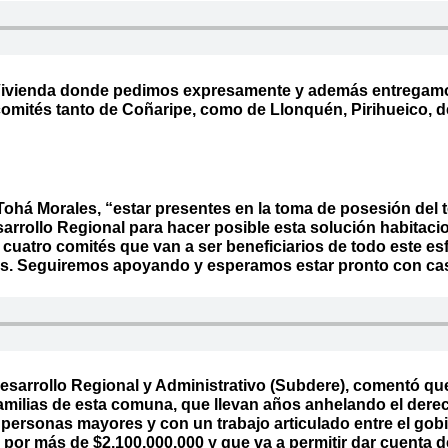
ivienda donde pedimos expresamente y además entregamos 
s comités tanto de Coñaripe, como de Llonquén, Pirihueico,
a Tohá Morales, “estar presentes en la toma de posesión del 
arrollo Regional para hacer posible esta solución habita
 cuatro comités que van a ser beneficiarios de todo este esf
as. Seguiremos apoyando y esperamos estar pronto con cas
Desarrollo Regional y Administrativo (Subdere), comentó qu
familias de esta comuna, que llevan años anhelando el dere
personas mayores y con un trabajo articulado entre el gobie
or más de $2.100.000.000 y que va a permitir dar cuenta d