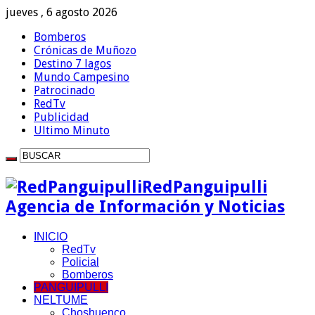
jueves , 6 agosto 2026
Bomberos
Crónicas de Muñozo
Destino 7 lagos
Mundo Campesino
Patrocinado
RedTv
Publicidad
Ultimo Minuto
RedPanguipulli
Agencia de Información y Noticias
INICIO
RedTv
Policial
Bomberos
PANGUIPULLI
NELTUME
Choshuenco