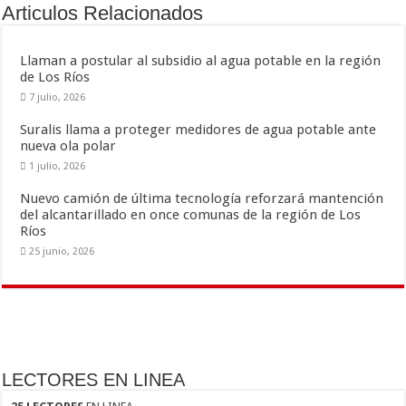
o
ar
Articulos Relacionados
o
ti
k
r
Llaman a postular al subsidio al agua potable en la región
de Los Ríos
7 julio, 2026
Suralis llama a proteger medidores de agua potable ante
nueva ola polar
1 julio, 2026
Nuevo camión de última tecnología reforzará mantención
del alcantarillado en once comunas de la región de Los
Ríos
25 junio, 2026
LECTORES EN LINEA