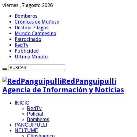
viernes , 7 agosto 2026
Bomberos
Crónicas de Muñozo
Destino 7 lagos
Mundo Campesino
Patrocinado
RedTv
Publicidad
Ultimo Minuto
RedPanguipulli
Agencia de Información y Noticias
INICIO
RedTv
Policial
Bomberos
PANGUIPULLI
NELTUME
Choshuenco