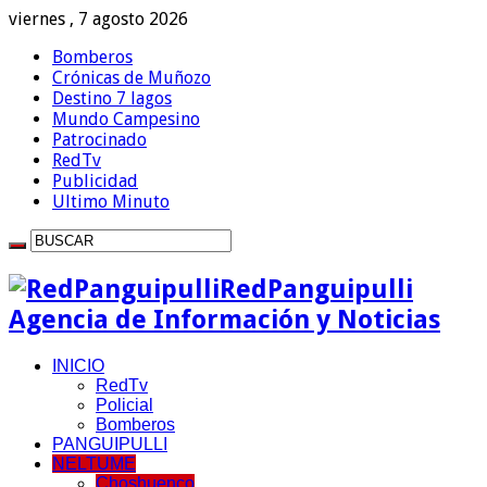
viernes , 7 agosto 2026
Bomberos
Crónicas de Muñozo
Destino 7 lagos
Mundo Campesino
Patrocinado
RedTv
Publicidad
Ultimo Minuto
RedPanguipulli
Agencia de Información y Noticias
INICIO
RedTv
Policial
Bomberos
PANGUIPULLI
NELTUME
Choshuenco