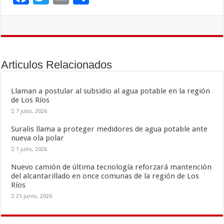
ac
wi
m
o
e
tt
ai
m
b
er
l
p
o
ar
Articulos Relacionados
o
ti
k
r
Llaman a postular al subsidio al agua potable en la región
de Los Ríos
7 julio, 2026
Suralis llama a proteger medidores de agua potable ante
nueva ola polar
1 julio, 2026
Nuevo camión de última tecnología reforzará mantención
del alcantarillado en once comunas de la región de Los
Ríos
25 junio, 2026