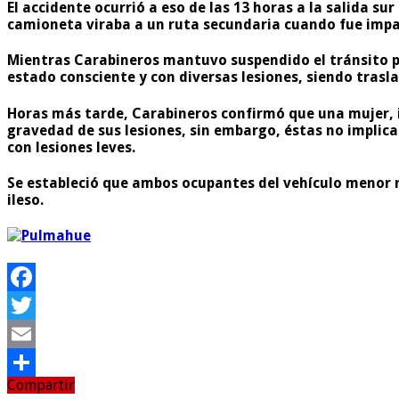
El accidente ocurrió a eso de las 13 horas a la salida su
camioneta viraba a un ruta secundaria cuando fue impac
Mientras Carabineros mantuvo suspendido el tránsito po
estado consciente y con diversas lesiones, siendo trasl
Horas más tarde, Carabineros confirmó que una mujer, id
gravedad de sus lesiones, sin embargo, éstas no implica
con lesiones leves.
Se estableció que ambos ocupantes del vehículo menor r
ileso.
Facebook
Twitter
Email
Compartir
Compartir