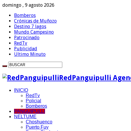
domingo , 9 agosto 2026
Bomberos
Crónicas de Muñozo
Destino 7 lagos
Mundo Campesino
Patrocinado
RedTv
Publicidad
Ultimo Minuto
RedPanguipulli Agenc
INICIO
RedTv
Policial
Bomberos
PANGUIPULLI
NELTUME
Choshuenco
Puerto Fuy