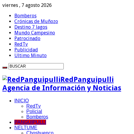
viernes , 7 agosto 2026
Bomberos
Crónicas de Muñozo
Destino 7 lagos
Mundo Campesino
Patrocinado
RedTv
Publicidad
Ultimo Minuto
RedPanguipulli
Agencia de Información y Noticias
INICIO
RedTv
Policial
Bomberos
PANGUIPULLI
NELTUME
Choshuenco