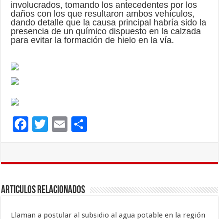
involucrados, tomando los antecedentes por los
daños con los que resultaron ambos vehículos,
dando detalle que la causa principal habría sido la
presencia de un químico dispuesto en la calzada
para evitar la formación de hielo en la vía.
F
T
E
C
ac
wi
m
o
e
tt
ai
m
b
er
l
p
o
ar
Articulos Relacionados
o
ti
k
r
Llaman a postular al subsidio al agua potable en la región