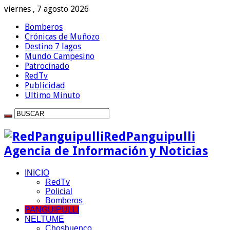
viernes , 7 agosto 2026
Bomberos
Crónicas de Muñozo
Destino 7 lagos
Mundo Campesino
Patrocinado
RedTv
Publicidad
Ultimo Minuto
RedPanguipulli
Agencia de Información y Noticias
INICIO
RedTv
Policial
Bomberos
PANGUIPULLI
NELTUME
Choshuenco