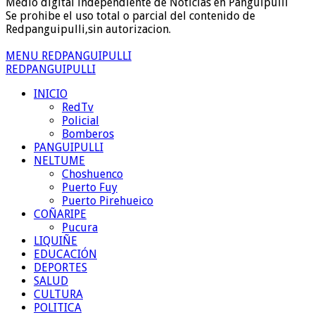
Medio digital independiente de Noticias en Panguipulli
Se prohibe el uso total o parcial del contenido de
Redpanguipulli,sin autorizacion.
MENU REDPANGUIPULLI
REDPANGUIPULLI
INICIO
RedTv
Policial
Bomberos
PANGUIPULLI
NELTUME
Choshuenco
Puerto Fuy
Puerto Pirehueico
COÑARIPE
Pucura
LIQUIÑE
EDUCACIÓN
DEPORTES
SALUD
CULTURA
POLITICA