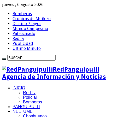
jueves , 6 agosto 2026
Bomberos
Crónicas de Muñozo
Destino 7 lagos
Mundo Campesino
Patrocinado
RedTv
Publicidad
Ultimo Minuto
RedPanguipulli
Agencia de Información y Noticias
INICIO
RedTv
Policial
Bomberos
PANGUIPULLI
NELTUME
Choshuenco