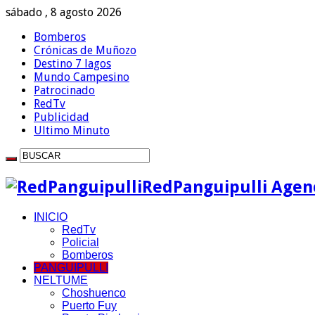
sábado , 8 agosto 2026
Bomberos
Crónicas de Muñozo
Destino 7 lagos
Mundo Campesino
Patrocinado
RedTv
Publicidad
Ultimo Minuto
RedPanguipulli Agenc
INICIO
RedTv
Policial
Bomberos
PANGUIPULLI
NELTUME
Choshuenco
Puerto Fuy