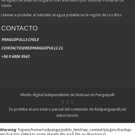
de aguas servidas en hogares más afectados por sistema frontal en La
Unión
Llaman a postular al subsidio al agua potable en la región de Los Ríos
CONTACTO
PANGUIPULLI-CHILE
CONTACTO@REDPANGUIPULLI.CL
+56 9 6806 9543
Medio digital independiente de Noticias en Panguipulli
Se prohibe el uso total o parcial del contenido de Redpanguipulli,sin
autorizacion.
Warning
: fopen(/home/redpangu/public_html/wp-content/plugins/backup-
wp/log.txt): failed to open stream: No such file or directory in