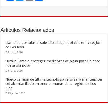
ac
wi
m
o
e
tt
ai
m
b
er
l
p
o
ar
Articulos Relacionados
o
ti
k
r
Llaman a postular al subsidio al agua potable en la región
de Los Ríos
7 julio, 2026
Suralis llama a proteger medidores de agua potable ante
nueva ola polar
1 julio, 2026
Nuevo camión de última tecnología reforzará mantención
del alcantarillado en once comunas de la región de Los
Ríos
25 junio, 2026