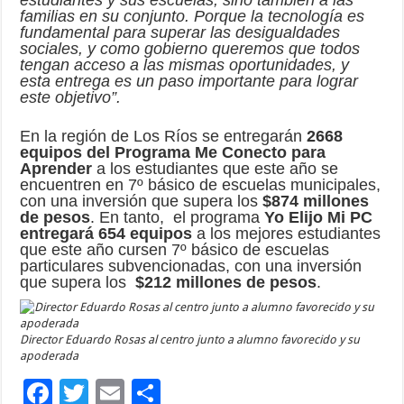
estudiantes y sus escuelas, sino también a las
familias en su conjunto. Porque la tecnología es
fundamental para superar las desigualdades
sociales, y como gobierno queremos que todos
tengan acceso a las mismas oportunidades, y
esta entrega es un paso importante para lograr
este objetivo”.
En la región de Los Ríos se entregarán
2668
equipos del Programa Me Conecto para
Aprender
a los estudiantes que este año se
encuentren en 7º básico de escuelas municipales,
con una inversión que supera los
$874 millones
de pesos
. En tanto, el programa
Yo Elijo Mi PC
entregará 654 equipos
a los mejores estudiantes
que este año cursen 7º básico de escuelas
particulares subvencionadas, con una inversión
que supera los
$212 millones de pesos
.
Director Eduardo Rosas al centro junto a alumno favorecido y su
apoderada
F
T
E
C