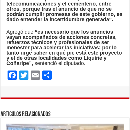
telecomunicaciones y el cementerio, entre
otros, porque tras el anuncio de que no se
podrán cumplir promesas de este gobierno, es
dado entender la incertidumbre generada”.
Agregó que
“es necesario que los anuncios
vayan acompañados de acciones concretas,
refuerzos técnicos y profesionales de ser
menester para acelerar las iniciativas; por lo
tanto urge saber en qué pie está este proyecto
y el de otras localidades como Liquiñe y
Coñaripe”,
sentenció el diputado.
F
T
E
C
ac
wi
m
o
e
tt
ai
m
b
er
l
p
o
ar
Articulos Relacionados
o
ti