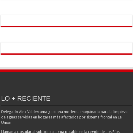
LO + RECIENTE
Delegado Alex Valderrama gestiona moderna maquinaria para la limpieza
de aguas servidas en hogares más afectados por sistema frontal en La
Unión
Llaman a postular al subsidio al agua potable en la región de Los Ríos