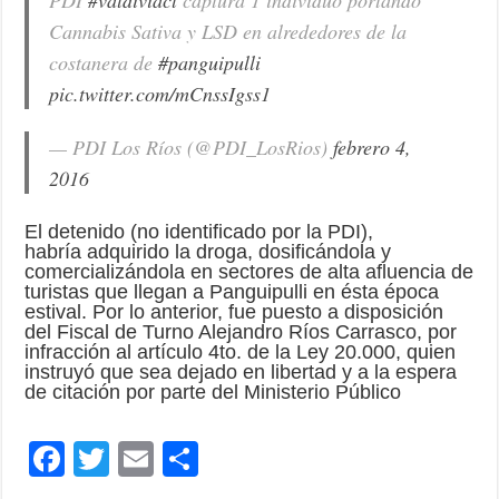
Cannabis Sativa y LSD en alrededores de la
costanera de
#panguipulli
pic.twitter.com/mCnssIgss1
— PDI Los Ríos (@PDI_LosRios)
febrero 4,
2016
El detenido (no identificado por la PDI),
habría adquirido la droga, dosificándola y
comercializándola en sectores de alta afluencia de
turistas que llegan a Panguipulli en ésta época
estival. Por lo anterior, fue puesto a disposición
del Fiscal de Turno Alejandro Ríos Carrasco, por
infracción al artículo 4to. de la Ley 20.000, quien
instruyó que sea dejado en libertad y a la espera
de citación por parte del Ministerio Público
F
T
E
C
ac
wi
m
o