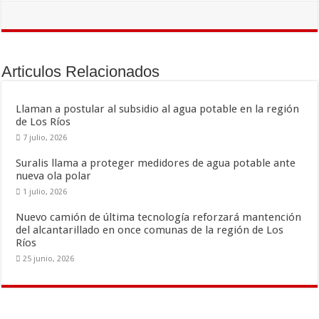
e
tt
ai
m
b
er
l
p
o
ar
Articulos Relacionados
o
ti
k
r
Llaman a postular al subsidio al agua potable en la región
de Los Ríos
7 julio, 2026
Suralis llama a proteger medidores de agua potable ante
nueva ola polar
1 julio, 2026
Nuevo camión de última tecnología reforzará mantención
del alcantarillado en once comunas de la región de Los
Ríos
25 junio, 2026