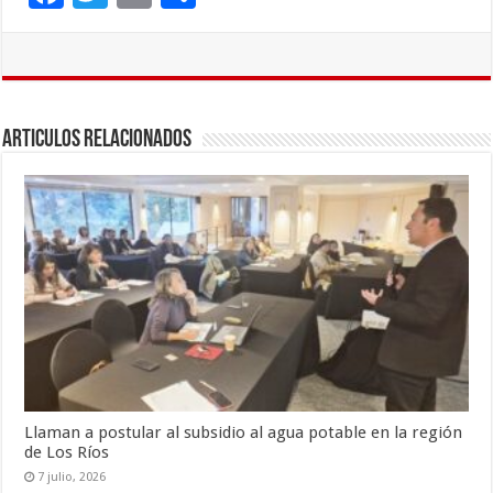
ac
wi
m
o
e
tt
ai
m
b
er
l
p
o
ar
Articulos Relacionados
o
ti
k
r
Llaman a postular al subsidio al agua potable en la región
de Los Ríos
7 julio, 2026