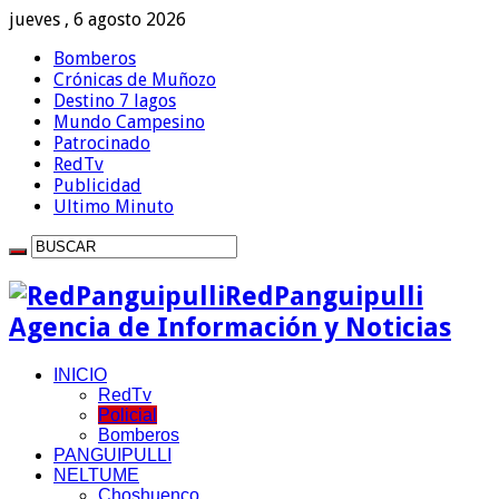
jueves , 6 agosto 2026
Bomberos
Crónicas de Muñozo
Destino 7 lagos
Mundo Campesino
Patrocinado
RedTv
Publicidad
Ultimo Minuto
RedPanguipulli
Agencia de Información y Noticias
INICIO
RedTv
Policial
Bomberos
PANGUIPULLI
NELTUME
Choshuenco