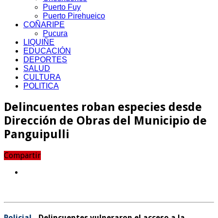
Puerto Fuy
Puerto Pirehueico
COÑARIPE
Pucura
LIQUIÑE
EDUCACIÓN
DEPORTES
SALUD
CULTURA
POLITICA
Delincuentes roban especies desde
Dirección de Obras del Municipio de
Panguipulli
Compartir
Policial.-
Delincuentes vulneraron el acceso a la