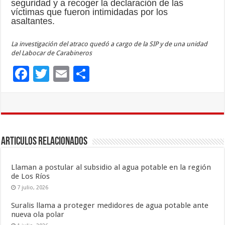
seguridad y a recoger la declaración de las
víctimas que fueron intimidadas por los
asaltantes.
La investigación del atraco quedó a cargo de la SIP y de una unidad
del Labocar de Carabineros
F
T
E
C
ac
wi
m
o
e
tt
ai
m
b
er
l
p
o
ar
Articulos Relacionados
o
ti
k
r
Llaman a postular al subsidio al agua potable en la región
de Los Ríos
7 julio, 2026
Suralis llama a proteger medidores de agua potable ante
nueva ola polar