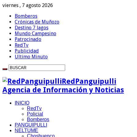
viernes , 7 agosto 2026
Bomberos
Crónicas de Muñozo
Destino 7 lagos
Mundo Campesino
Patrocinado
RedTv
Publicidad
Ultimo Minuto
RedPanguipulli
Agencia de Información y Noticias
INICIO
RedTv
Policial
Bomberos
PANGUIPULLI
NELTUME
Choshuenco