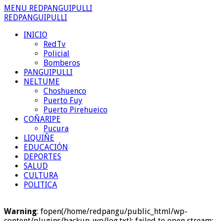
MENU REDPANGUIPULLI
REDPANGUIPULLI
INICIO
RedTv
Policial
Bomberos
PANGUIPULLI
NELTUME
Choshuenco
Puerto Fuy
Puerto Pirehueico
COÑARIPE
Pucura
LIQUIÑE
EDUCACIÓN
DEPORTES
SALUD
CULTURA
POLITICA
Warning
: fopen(/home/redpangu/public_html/wp-
content/plugins/backup-wp/log.txt): failed to open stream: