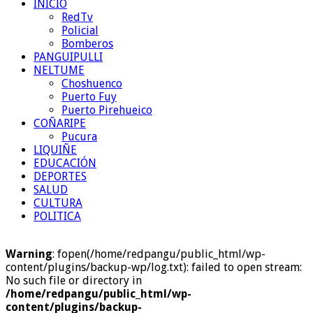
INICIO
RedTv
Policial
Bomberos
PANGUIPULLI
NELTUME
Choshuenco
Puerto Fuy
Puerto Pirehueico
COÑARIPE
Pucura
LIQUIÑE
EDUCACIÓN
DEPORTES
SALUD
CULTURA
POLITICA
Warning
: fopen(/home/redpangu/public_html/wp-
content/plugins/backup-wp/log.txt): failed to open stream:
No such file or directory in
/home/redpangu/public_html/wp-
content/plugins/backup-