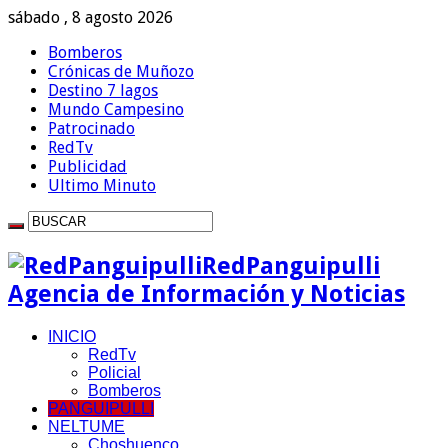
sábado , 8 agosto 2026
Bomberos
Crónicas de Muñozo
Destino 7 lagos
Mundo Campesino
Patrocinado
RedTv
Publicidad
Ultimo Minuto
RedPanguipulli
Agencia de Información y Noticias
INICIO
RedTv
Policial
Bomberos
PANGUIPULLI
NELTUME
Choshuenco