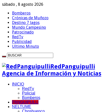
sábado , 8 agosto 2026
Bomberos
Crónicas de Muñozo
Destino 7 lagos
Mundo Campesino
Patrocinado
RedTv
Publicidad
Ultimo Minuto
RedPanguipulli
Agencia de Información y Noticias
INICIO
RedTv
Policial
Bomberos
PANGUIPULLI
NELTUME
Choshuenco