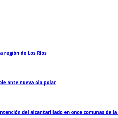
la región de Los Ríos
ble ante nueva ola polar
tención del alcantarillado en once comunas de la 