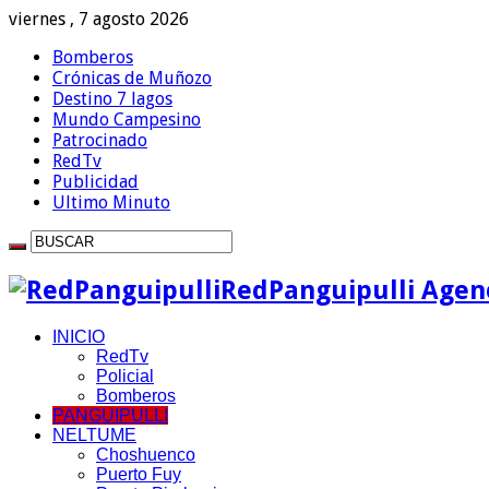
viernes , 7 agosto 2026
Bomberos
Crónicas de Muñozo
Destino 7 lagos
Mundo Campesino
Patrocinado
RedTv
Publicidad
Ultimo Minuto
RedPanguipulli Agenc
INICIO
RedTv
Policial
Bomberos
PANGUIPULLI
NELTUME
Choshuenco
Puerto Fuy