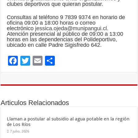
clubes deportivos que quieran postular.
Consultas al teléfono 9 7839 9374 en horario de
oficina 09:00 a 18:00 horas o correo
electrónico
jessica.ojeda@munipangui.cl
.
Atención presencial al público de 09:00 a 13:00
horas en las dependencias del Polideportivo,
ubicado en calle Padre Sigisfredo 642.
F
T
E
C
ac
wi
m
o
e
tt
ai
m
b
er
l
p
o
ar
Articulos Relacionados
o
ti
k
r
Llaman a postular al subsidio al agua potable en la región
de Los Ríos
7 julio, 2026