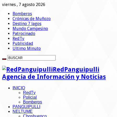
viernes , 7 agosto 2026
Bomberos
Crónicas de Muñozo
Destino 7 lagos
Mundo Campesino
Patrocinado
RedTv
Publicidad
Ultimo Minuto
RedPanguipulli
Agencia de Información y Noticias
INICIO
RedTv
Policial
Bomberos
PANGUIPULLI
NELTUME
Choshuenco