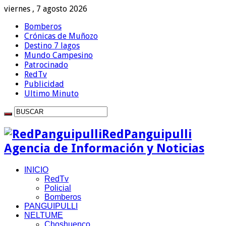
viernes , 7 agosto 2026
Bomberos
Crónicas de Muñozo
Destino 7 lagos
Mundo Campesino
Patrocinado
RedTv
Publicidad
Ultimo Minuto
RedPanguipulli
Agencia de Información y Noticias
INICIO
RedTv
Policial
Bomberos
PANGUIPULLI
NELTUME
Choshuenco