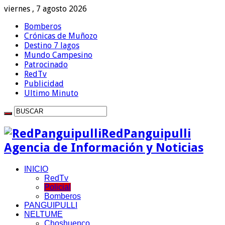
viernes , 7 agosto 2026
Bomberos
Crónicas de Muñozo
Destino 7 lagos
Mundo Campesino
Patrocinado
RedTv
Publicidad
Ultimo Minuto
RedPanguipulli
Agencia de Información y Noticias
INICIO
RedTv
Policial
Bomberos
PANGUIPULLI
NELTUME
Choshuenco