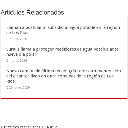
b
er
l
p
o
ar
Articulos Relacionados
o
ti
k
r
Llaman a postular al subsidio al agua potable en la región
de Los Ríos
7 julio, 2026
Suralis llama a proteger medidores de agua potable ante
nueva ola polar
1 julio, 2026
Nuevo camión de última tecnología reforzará mantención
del alcantarillado en once comunas de la región de Los
Ríos
25 junio, 2026
LECTORES EN LINEA