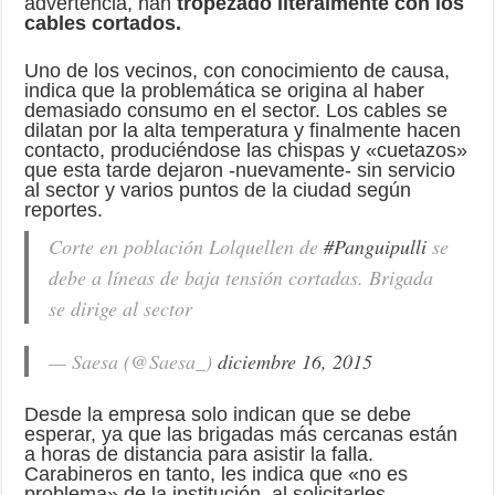
advertencia, han
tropezado literalmente con los
cables cortados.
Uno de los vecinos, con conocimiento de causa,
indica que la problemática se origina al haber
demasiado consumo en el sector. Los cables se
dilatan por la alta temperatura y finalmente hacen
contacto, produciéndose las chispas y «cuetazos»
que esta tarde dejaron -nuevamente- sin servicio
al sector y varios puntos de la ciudad según
reportes.
Corte en población Lolquellen de
#Panguipulli
se
debe a líneas de baja tensión cortadas. Brigada
se dirige al sector
— Saesa (@Saesa_)
diciembre 16, 2015
Desde la empresa solo indican que se debe
esperar, ya que las brigadas más cercanas están
a horas de distancia para asistir la falla.
Carabineros en tanto, les indica que «no es
problema» de la institución, al solicitarles