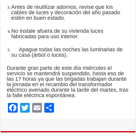
Antes de reutilizar adornos, revise que los
cables de luces y decoración del año pasado
estén en buen estado.
No instale afuera de su vivienda luces
fabricadas para uso interior.
Apague todas las noches las luminarias de
su casa (árbol o luces).
Durante gran parte de este día miércoles el
servicio se mantendrá suspendido, hasta eso de
las 17 horas ya que las brigadas trabajan durante
la jornada en el recambio del transformador
eléctrico averiado durante la tarde del martes, tras
la falle eléctrica espontánea.
F
T
E
C
ac
wi
m
o
e
tt
ai
m