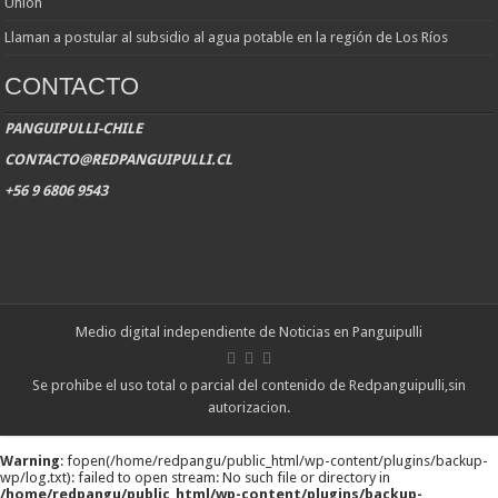
Unión
Llaman a postular al subsidio al agua potable en la región de Los Ríos
CONTACTO
PANGUIPULLI-CHILE
CONTACTO@REDPANGUIPULLI.CL
+56 9 6806 9543
Medio digital independiente de Noticias en Panguipulli
Se prohibe el uso total o parcial del contenido de Redpanguipulli,sin
autorizacion.
Warning
: fopen(/home/redpangu/public_html/wp-content/plugins/backup-
wp/log.txt): failed to open stream: No such file or directory in
/home/redpangu/public_html/wp-content/plugins/backup-