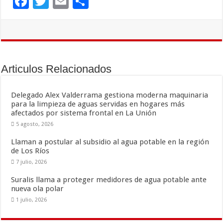
F
T
E
C
ac
wi
m
o
e
tt
ai
m
b
er
l
p
o
ar
Articulos Relacionados
o
ti
k
r
Delegado Alex Valderrama gestiona moderna maquinaria
para la limpieza de aguas servidas en hogares más
afectados por sistema frontal en La Unión
5 agosto, 2026
Llaman a postular al subsidio al agua potable en la región
de Los Ríos
7 julio, 2026
Suralis llama a proteger medidores de agua potable ante
nueva ola polar
1 julio, 2026