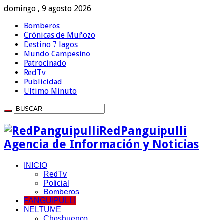
domingo , 9 agosto 2026
Bomberos
Crónicas de Muñozo
Destino 7 lagos
Mundo Campesino
Patrocinado
RedTv
Publicidad
Ultimo Minuto
RedPanguipulli
Agencia de Información y Noticias
INICIO
RedTv
Policial
Bomberos
PANGUIPULLI
NELTUME
Choshuenco