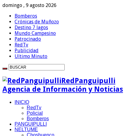
domingo , 9 agosto 2026
Bomberos
Crónicas de Muñozo
Destino 7 lagos
Mundo Campesino
Patrocinado
RedTv
Publicidad
Ultimo Minuto
RedPanguipulli
Agencia de Información y Noticias
INICIO
RedTv
Policial
Bomberos
PANGUIPULLI
NELTUME
Choshuenco