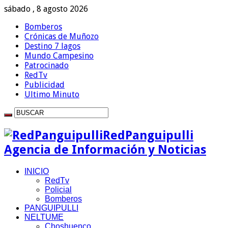
sábado , 8 agosto 2026
Bomberos
Crónicas de Muñozo
Destino 7 lagos
Mundo Campesino
Patrocinado
RedTv
Publicidad
Ultimo Minuto
RedPanguipulli
Agencia de Información y Noticias
INICIO
RedTv
Policial
Bomberos
PANGUIPULLI
NELTUME
Choshuenco