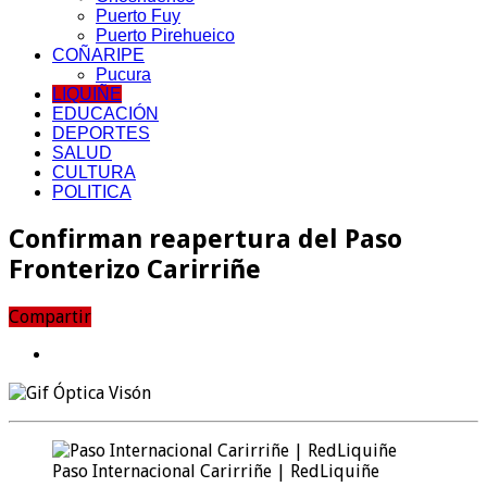
Puerto Fuy
Puerto Pirehueico
COÑARIPE
Pucura
LIQUIÑE
EDUCACIÓN
DEPORTES
SALUD
CULTURA
POLITICA
Confirman reapertura del Paso
Fronterizo Carirriñe
Compartir
Paso Internacional Carirriñe | RedLiquiñe