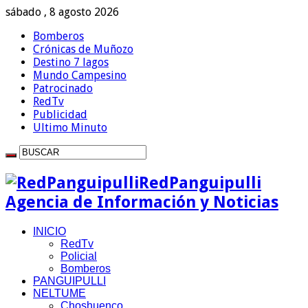
sábado , 8 agosto 2026
Bomberos
Crónicas de Muñozo
Destino 7 lagos
Mundo Campesino
Patrocinado
RedTv
Publicidad
Ultimo Minuto
RedPanguipulli
Agencia de Información y Noticias
INICIO
RedTv
Policial
Bomberos
PANGUIPULLI
NELTUME
Choshuenco