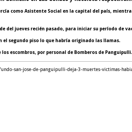
jercía como
Asistente Social
en la capital del país, mient
rde del jueves recién pasado, para iniciar su período de 
n el segundo piso lo que habría originado las llamas.
e los escombros, por personal de Bomberos de Panguipulli
fundo-san-jose-de-panguipulli-deja-3-muertes-victimas-habia