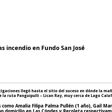
as incendio en Fundo San José
tigaciones llegó hasta el sitio del suceso en dónde la mañ
e la ruta Panguipulli – Lican Ray, muy cerca de Lago Cala
os como
Amalia Filipa Palma Pullén (1 año), Gail Ma
on domicilio en Las Cóndes y Recoleta respectiva