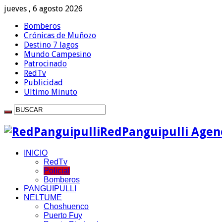
jueves , 6 agosto 2026
Bomberos
Crónicas de Muñozo
Destino 7 lagos
Mundo Campesino
Patrocinado
RedTv
Publicidad
Ultimo Minuto
RedPanguipulli Agenc
INICIO
RedTv
Policial
Bomberos
PANGUIPULLI
NELTUME
Choshuenco
Puerto Fuy