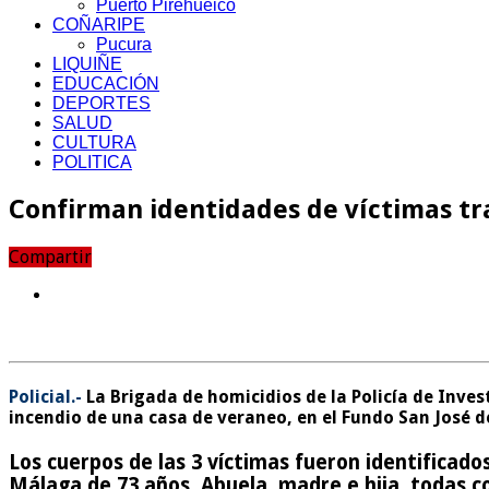
Puerto Pirehueico
COÑARIPE
Pucura
LIQUIÑE
EDUCACIÓN
DEPORTES
SALUD
CULTURA
POLITICA
Confirman identidades de víctimas tr
Compartir
Policial.-
La Brigada de homicidios de la Policía de Inves
incendio de una casa de veraneo, en el Fundo San José d
Los cuerpos de las 3 víctimas fueron identificad
Málaga de 73 años.
Abuela, madre e hija, todas c