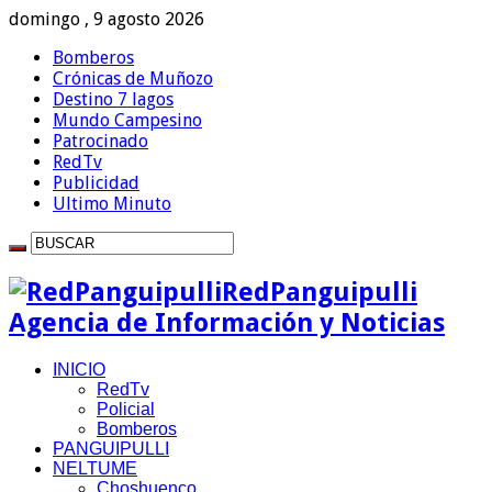
domingo , 9 agosto 2026
Bomberos
Crónicas de Muñozo
Destino 7 lagos
Mundo Campesino
Patrocinado
RedTv
Publicidad
Ultimo Minuto
RedPanguipulli
Agencia de Información y Noticias
INICIO
RedTv
Policial
Bomberos
PANGUIPULLI
NELTUME
Choshuenco