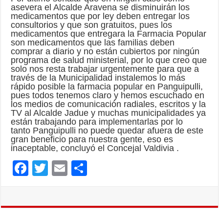
asevera el Alcalde Aravena se disminuirán los
medicamentos que por ley deben entregar los
consultorios y que son gratuitos, pues los
medicamentos que entregara la Farmacia Popular
son medicamentos que las familias deben
comprar a diario y no están cubiertos por ningún
programa de salud ministerial, por lo que creo que
solo nos resta trabajar urgentemente para que a
través de la Municipalidad instalemos lo más
rápido posible la farmacia popular en Panguipulli,
pues todos tenemos claro y hemos escuchado en
los medios de comunicación radiales, escritos y la
TV al Alcalde Jadue y muchas municipalidades ya
están trabajando para implementarlas por lo
tanto Panguipulli no puede quedar afuera de este
gran beneficio para nuestra gente, eso es
inaceptable, concluyó el Concejal Valdivia .
F
T
E
C
ac
wi
m
o
e
tt
ai
m
b
er
l
p