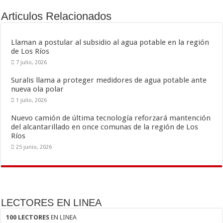
o
ar
Articulos Relacionados
o
ti
k
r
Llaman a postular al subsidio al agua potable en la región
de Los Ríos
7 julio, 2026
Suralis llama a proteger medidores de agua potable ante
nueva ola polar
1 julio, 2026
Nuevo camión de última tecnología reforzará mantención
del alcantarillado en once comunas de la región de Los
Ríos
25 junio, 2026
LECTORES EN LINEA
100 LECTORES
EN LINEA