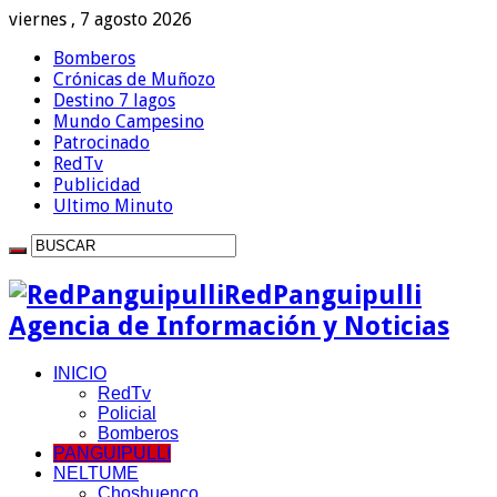
viernes , 7 agosto 2026
Bomberos
Crónicas de Muñozo
Destino 7 lagos
Mundo Campesino
Patrocinado
RedTv
Publicidad
Ultimo Minuto
RedPanguipulli
Agencia de Información y Noticias
INICIO
RedTv
Policial
Bomberos
PANGUIPULLI
NELTUME
Choshuenco