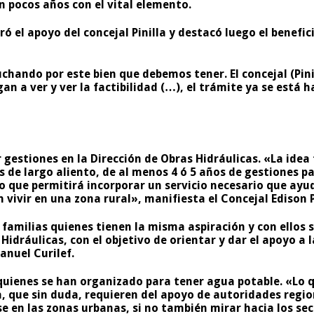
n pocos años con el vital elemento.
oró el apoyo del concejal Pinilla y destacó luego el benef
chando por este bien que debemos tener. El concejal (Pini
an a ver y ver la factibilidad (…), el trámite ya se está 
 gestiones en la Dirección de Obras Hidráulicas. «La idea
 de largo aliento, de al menos 4 ó 5 años de gestiones pa
lo que permitirá incorporar un servicio necesario que ayu
 vivir en una zona rural», manifiesta el Concejal Edison P
 familias
quienes tienen la misma aspiración y con ellos s
Hidráulicas, con el objetivo de orientar y dar el apoyo a 
anuel Curilef.
uienes se han organizado para tener agua potable. «Lo q
na, que sin duda, requieren del apoyo de autoridades reg
se en las zonas urbanas, si no también mirar hacia los 