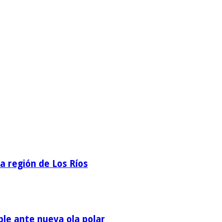
la región de Los Ríos
ble ante nueva ola polar