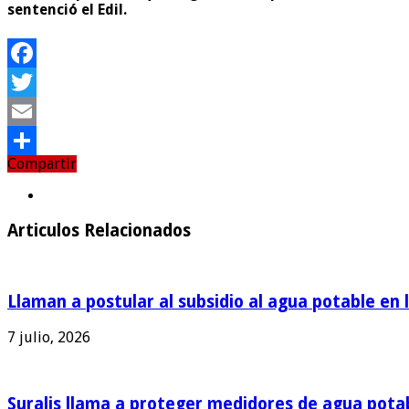
sentenció el Edil.
Facebook
Twitter
Email
Compartir
Compartir
Articulos Relacionados
Llaman a postular al subsidio al agua potable en 
7 julio, 2026
Suralis llama a proteger medidores de agua pota