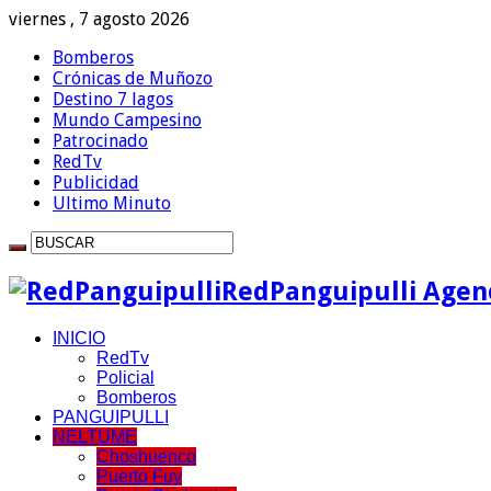
viernes , 7 agosto 2026
Bomberos
Crónicas de Muñozo
Destino 7 lagos
Mundo Campesino
Patrocinado
RedTv
Publicidad
Ultimo Minuto
RedPanguipulli Agenc
INICIO
RedTv
Policial
Bomberos
PANGUIPULLI
NELTUME
Choshuenco
Puerto Fuy