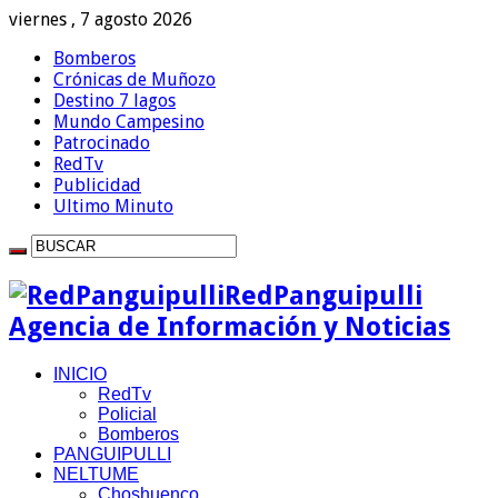
viernes , 7 agosto 2026
Bomberos
Crónicas de Muñozo
Destino 7 lagos
Mundo Campesino
Patrocinado
RedTv
Publicidad
Ultimo Minuto
RedPanguipulli
Agencia de Información y Noticias
INICIO
RedTv
Policial
Bomberos
PANGUIPULLI
NELTUME
Choshuenco