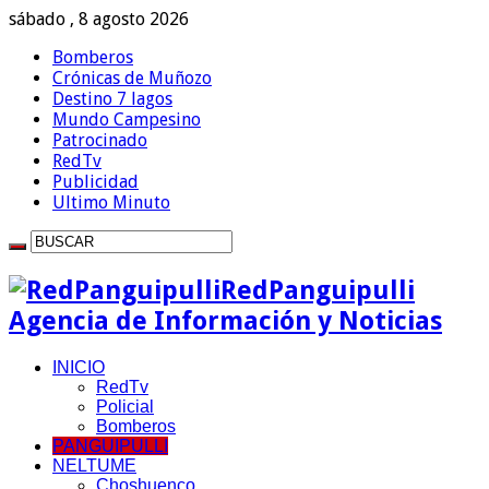
sábado , 8 agosto 2026
Bomberos
Crónicas de Muñozo
Destino 7 lagos
Mundo Campesino
Patrocinado
RedTv
Publicidad
Ultimo Minuto
RedPanguipulli
Agencia de Información y Noticias
INICIO
RedTv
Policial
Bomberos
PANGUIPULLI
NELTUME
Choshuenco