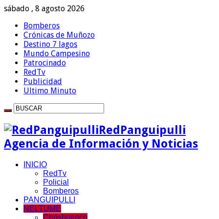
sábado , 8 agosto 2026
Bomberos
Crónicas de Muñozo
Destino 7 lagos
Mundo Campesino
Patrocinado
RedTv
Publicidad
Ultimo Minuto
RedPanguipulli
Agencia de Información y Noticias
INICIO
RedTv
Policial
Bomberos
PANGUIPULLI
NELTUME
Choshuenco