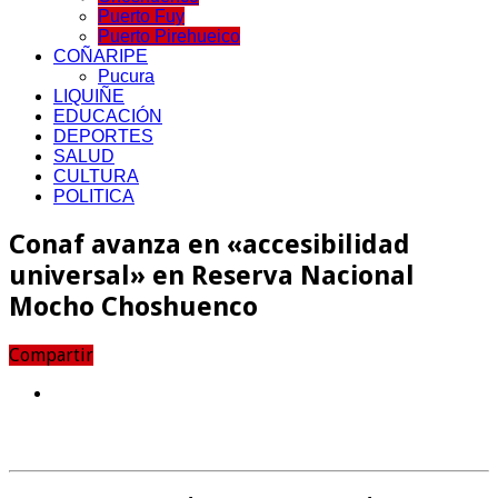
Puerto Fuy
Puerto Pirehueico
COÑARIPE
Pucura
LIQUIÑE
EDUCACIÓN
DEPORTES
SALUD
CULTURA
POLITICA
Conaf avanza en «accesibilidad
universal» en Reserva Nacional
Mocho Choshuenco
Compartir