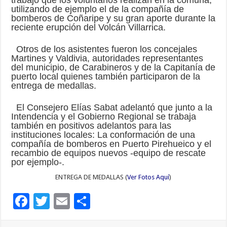
trabajo que los voluntarios realizan en la comuna,
utilizando de ejemplo el de la compañía de
bomberos de Coñaripe y su gran aporte durante la
reciente erupción del Volcán Villarrica.
Otros de los asistentes fueron los concejales
Martines y Valdivia, autoridades representantes
del municipio, de Carabineros y de la Capitanía de
puerto local quienes también participaron de la
entrega de medallas.
El Consejero Elías Sabat adelantó que junto a la
Intendencia y el Gobierno Regional se trabaja
también en positivos adelantos para las
instituciones locales: La conformación de una
compañía de bomberos en Puerto Pirehueico y el
recambio de equipos nuevos -equipo de rescate
por ejemplo-.
ENTREGA DE MEDALLAS (
Ver Fotos Aquí
)
F
T
E
C
ac
wi
m
o