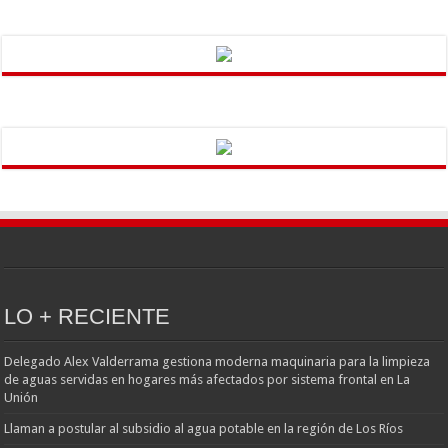
LO + RECIENTE
Delegado Alex Valderrama gestiona moderna maquinaria para la limpieza
de aguas servidas en hogares más afectados por sistema frontal en La
Unión
Llaman a postular al subsidio al agua potable en la región de Los Ríos