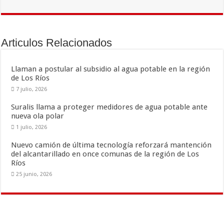
e
tt
ai
m
b
er
l
p
o
ar
Articulos Relacionados
o
ti
k
r
Llaman a postular al subsidio al agua potable en la región
de Los Ríos
7 julio, 2026
Suralis llama a proteger medidores de agua potable ante
nueva ola polar
1 julio, 2026
Nuevo camión de última tecnología reforzará mantención
del alcantarillado en once comunas de la región de Los
Ríos
25 junio, 2026