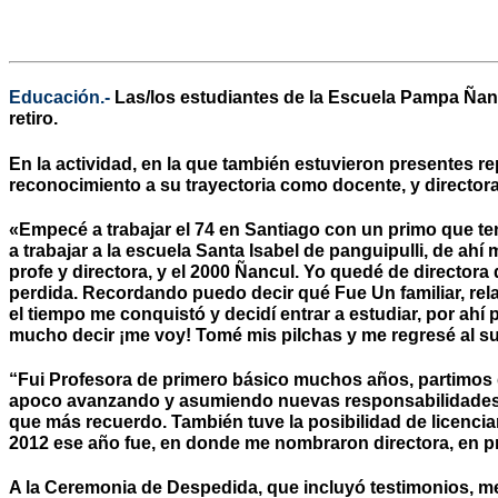
Educación.-
Las/los estudiantes de la Escuela Pampa Ñanc
retiro.
En la actividad, en la que también estuvieron presentes r
reconocimiento a su trayectoria como docente, y directora 
«Empecé a trabajar el 74 en Santiago con un primo que ten
a trabajar a la escuela Santa Isabel de panguipulli, de ah
profe y directora, y el 2000 Ñancul. Yo quedé de directora
perdida. Recordando puedo decir qué Fue Un familiar, rel
el tiempo me conquistó y decidí entrar a estudiar, por ah
mucho decir ¡me voy! Tomé mis pilchas y me regresé al sur,
“Fui Profesora de primero básico muchos años, partimos d
apoco avanzando y asumiendo nuevas responsabilidades, d
que más recuerdo. También tuve la posibilidad de licenci
2012 ese año fue, en donde me nombraron directora, en pri
A la Ceremonia de Despedida, que incluyó testimonios, me