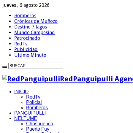
jueves , 6 agosto 2026
Bomberos
Crónicas de Muñozo
Destino 7 lagos
Mundo Campesino
Patrocinado
RedTv
Publicidad
Ultimo Minuto
RedPanguipulli Agenc
INICIO
RedTv
Policial
Bomberos
PANGUIPULLI
NELTUME
Choshuenco
Puerto Fuy