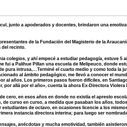
ul, junto a apoderados y docentes, brindaron una emotiva d
epresentantes de la Fundación del Magisterio de la Araucaní
del recinto.
ia colegios, y ahí empecé a estudiar pedagogía, estuve 5 añ
í me fui a Palihue Pillan una escuela de Melipeuco, donde es
 de pura intrusa,…Terminé el cuarto medio y como toda la ju
acionado al ámbito pedagógico, me llevó a conocer el mund
í por al años. Los primeros pasos fueron difíciles, en Sant
 por allá por el año», cuenta la ahora Ex-Directora Violera
e cero, en esos años en donde no existía el apresto escola
e curso en curso, a medida que pasaban los años, todos lo
ar estudiantes de octavo, en ocasiones licencie a los mism
mera instancia directora interina; para luego ser nombrada
nsajes, anécdotas y mucha emotividad, también asistieron i