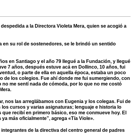
espedida a la Directora Violeta Mera, quien se acogió a
a en su rol de sostenedores, se le brindó un sentido
os en Santiago y el año 79 llegué a la Fundación, y llegué
tuve 7 años, después estuve acá en Dollinco, 10 años, fui
ventud, o parte de ella en aquella época, estaba un poco
o de los colegios. Fue ahí donde me fui sumergiendo, con
iago no me sentí nada de cómoda, por lo que no me costó
 Mera.
r, nos las arreglábamos con Eugenia y los colegas. Fui de
s cursos y varias asignaturas; lenguaje e historia lo
os que recibí en primero básico, eso me conmueve hoy. El
 ya más oficialmente”, agrega «Tía Viole».
ntegrantes de la directiva del centro general de padres