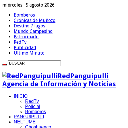
miércoles , 5 agosto 2026
Bomberos
Crónicas de Muñozo
Destino 7 lagos
Mundo Campesino
Patrocinado
RedTv
Publicidad
Ultimo Minuto
RedPanguipulli
Agencia de Información y Noticias
INICIO
RedTv
Policial
Bomberos
PANGUIPULLI
NELTUME
Choshuenco