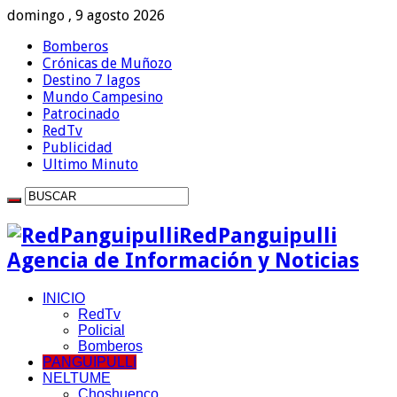
domingo , 9 agosto 2026
Bomberos
Crónicas de Muñozo
Destino 7 lagos
Mundo Campesino
Patrocinado
RedTv
Publicidad
Ultimo Minuto
RedPanguipulli
Agencia de Información y Noticias
INICIO
RedTv
Policial
Bomberos
PANGUIPULLI
NELTUME
Choshuenco