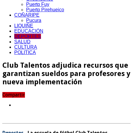
Puerto Fuy
Puerto Pirehueico
COÑARIPE
Pucura
LIQUIÑE
EDUCACIÓN
DEPORTES
SALUD
CULTURA
POLITICA
Club Talentos adjudica recursos que
garantizan sueldos para profesores y
nueva implementación
Compartir
Deportes.-
La escuela de fútbol
Club Talentos