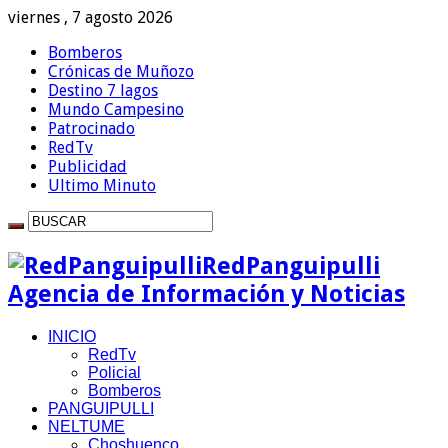
viernes , 7 agosto 2026
Bomberos
Crónicas de Muñozo
Destino 7 lagos
Mundo Campesino
Patrocinado
RedTv
Publicidad
Ultimo Minuto
RedPanguipulli
Agencia de Información y Noticias
INICIO
RedTv
Policial
Bomberos
PANGUIPULLI
NELTUME
Choshuenco