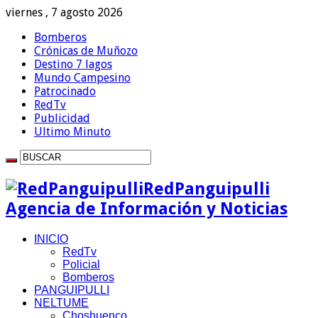
viernes , 7 agosto 2026
Bomberos
Crónicas de Muñozo
Destino 7 lagos
Mundo Campesino
Patrocinado
RedTv
Publicidad
Ultimo Minuto
RedPanguipulli
Agencia de Información y Noticias
INICIO
RedTv
Policial
Bomberos
PANGUIPULLI
NELTUME
Choshuenco