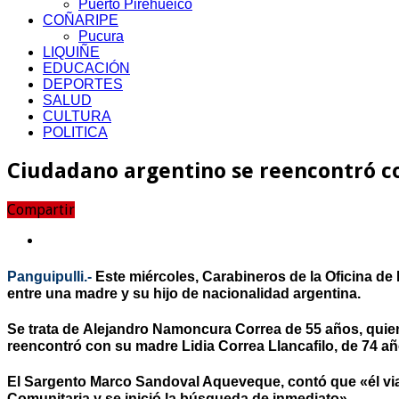
Puerto Pirehueico
COÑARIPE
Pucura
LIQUIÑE
EDUCACIÓN
DEPORTES
SALUD
CULTURA
POLITICA
Ciudadano argentino se reencontró co
Compartir
Panguipulli.-
Este miércoles, Carabineros de la Oficina de 
entre una madre y su hijo de nacionalidad argentina.
Se trata de Alejandro Namoncura Correa de 55 años, quien 
reencontró con su madre Lidia Correa Llancafilo, de 74 añ
El Sargento Marco Sandoval Aqueveque, contó que «él viaj
Comunitaria y se inició la búsqueda de inmediato».