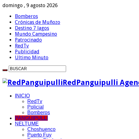
domingo , 9 agosto 2026
Bomberos
Crónicas de Muñozo
Destino 7 lagos
Mundo Campesino
Patrocinado
RedTv
Publicidad
Ultimo Minuto
RedPanguipulli Agenc
INICIO
RedTv
Policial
Bomberos
PANGUIPULLI
NELTUME
Choshuenco
Puerto Fuy