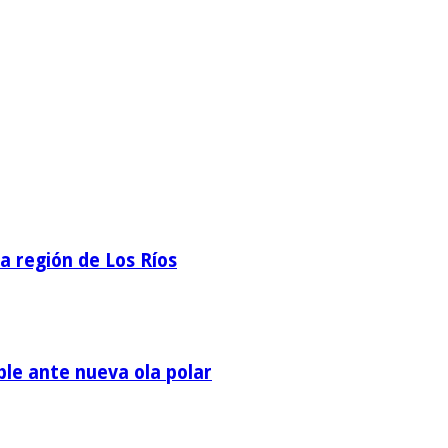
la región de Los Ríos
ble ante nueva ola polar