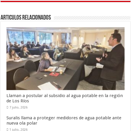
b
er
l
p
o
ar
Articulos Relacionados
o
ti
k
r
Llaman a postular al subsidio al agua potable en la región
de Los Ríos
7 julio, 2026
Suralis llama a proteger medidores de agua potable ante
nueva ola polar
1 julio, 2026