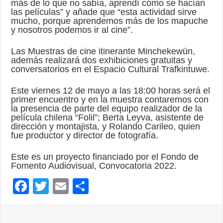
más de lo que no sabía, aprendí cómo se hacían
las películas” y añade que “esta actividad sirve
mucho, porque aprendemos más de los mapuche
y nosotros podemos ir al cine”.
Las Muestras de cine itinerante Minchekewün,
además realizará dos exhibiciones gratuitas y
conversatorios en el Espacio Cultural Trafkintuwe.
Este viernes 12 de mayo a las 18:00 horas será el
primer encuentro y en la muestra contaremos con
la presencia de parte del equipo realizador de la
película chilena “Folil”; Berta Leyva, asistente de
dirección y montajista, y Rolando Carileo, quien
fue productor y director de fotografía.
Este es un proyecto financiado por el Fondo de
Fomento Audiovisual, Convocatoria 2022.
F
T
E
C
ac
wi
m
o
e
tt
ai
m