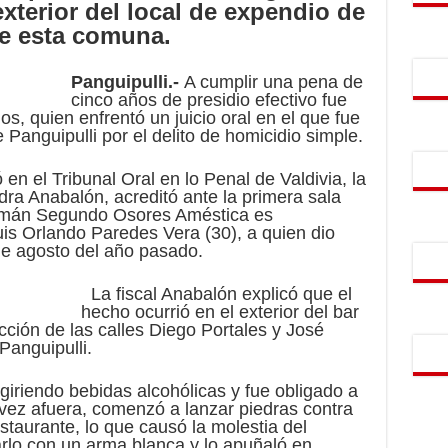
xterior del local de expendio de
de esta comuna.
Panguipulli.-
A cumplir una pena de
cinco años de presidio efectivo fue
 quien enfrentó un juicio oral en el que fue
 Panguipulli por el delito de homicidio simple.
 en el Tribunal Oral en lo Penal de Valdivia, la
andra Anabalón, acreditó ante la primera sala
ermán Segundo Osores Améstica es
is Orlando Paredes Vera (30), a quien dio
e agosto del año pasado.
La fiscal Anabalón explicó que el
hecho ocurrió en el exterior del bar
cción de las calles Diego Portales y José
Panguipulli.
ngiriendo bebidas alcohólicas y fue obligado a
a vez afuera, comenzó a lanzar piedras contra
estaurante, lo que causó la molestia del
arlo con un arma blanca y lo apuñaló en