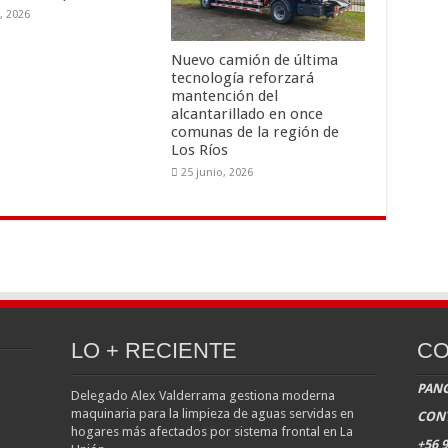
o, 2026
Nuevo camión de última
tecnología reforzará
mantención del
alcantarillado en once
comunas de la región de
Los Ríos
25 junio, 2026
LO + RECIENTE
CO
PANG
Delegado Alex Valderrama gestiona moderna
maquinaria para la limpieza de aguas servidas en
CON
hogares más afectados por sistema frontal en La
+56 9