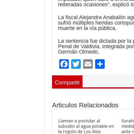
reiteradas ocasiones”, explicó la
La fiscal Alejandra Anabalón agr
sufrió múltiples heridas cortopu
muerte en la vía pública.
La sentencia fue dictada por la 
Penal de Valdivia, integrada po
Germán Olmedo.
F
T
E
C
ac
wi
m
o
e
tt
ai
m
Compartir
b
er
l
p
o
ar
Articulos Relacionados
o
ti
k
r
Llaman a postular al
Sural
subsidio al agua potable en
medid
la región de Los Ríos
ante 