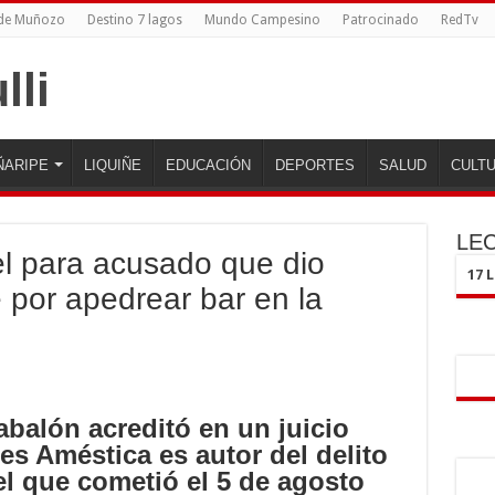
 de Muñozo
Destino 7 lagos
Mundo Campesino
Patrocinado
RedTv
ÑARIPE
LIQUIÑE
EDUCACIÓN
DEPORTES
SALUD
CULT
LE
l para acusado que dio
17 
por apedrear bar en la
abalón acreditó en un juicio
s Améstica es autor del delito
el que cometió el 5 de agosto