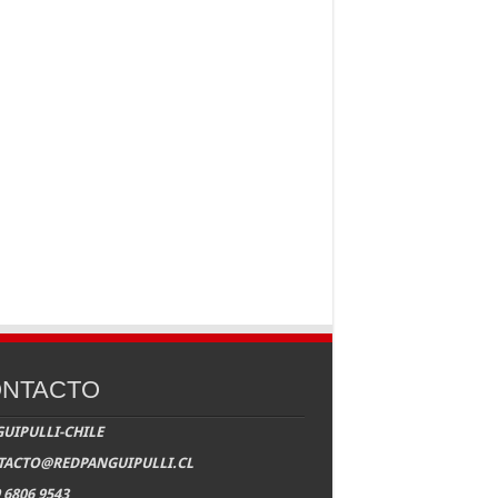
NTACTO
UIPULLI-CHILE
TACTO@REDPANGUIPULLI.CL
 6806 9543